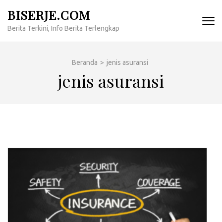
Lompat
BISERJE.COM
ke
Berita Terkini, Info Berita Terlengkap
konten
(Tekan
Enter)
Beranda
>
jenis asuransi
jenis asuransi