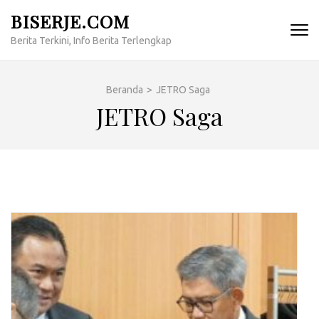
Lompat
BISERJE.COM
ke
Berita Terkini, Info Berita Terlengkap
konten
(Tekan
Enter)
Beranda
>
JETRO Saga
JETRO Saga