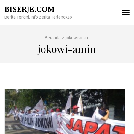
Lompat
BISERJE.COM
ke
Berita Terkini, Info Berita Terlengkap
konten
(Tekan
Enter)
Beranda
>
jokowi-amin
jokowi-amin