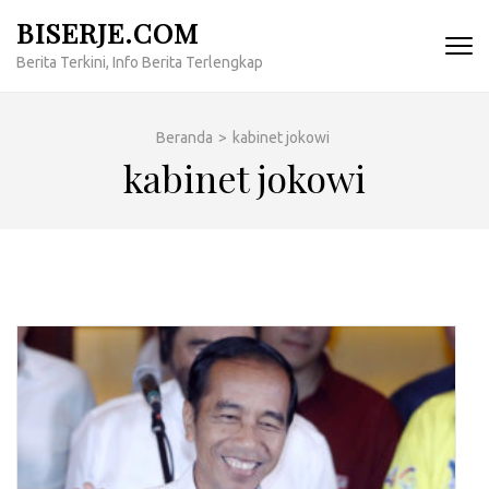
Lompat
BISERJE.COM
ke
Berita Terkini, Info Berita Terlengkap
konten
(Tekan
Enter)
Beranda
>
kabinet jokowi
kabinet jokowi