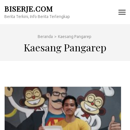
Lompat
BISERJE.COM
ke
Berita Terkini, Info Berita Terlengkap
konten
(Tekan
Enter)
Beranda
>
Kaesang Pangarep
Kaesang Pangarep