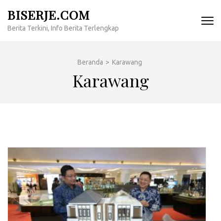
Lompat
BISERJE.COM
ke
Berita Terkini, Info Berita Terlengkap
konten
(Tekan
Enter)
Beranda
>
Karawang
Karawang