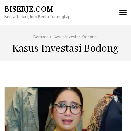
Lompat
BISERJE.COM
ke
Berita Terkini, Info Berita Terlengkap
konten
(Tekan
Enter)
Beranda
>
Kasus Investasi Bodong
Kasus Investasi Bodong