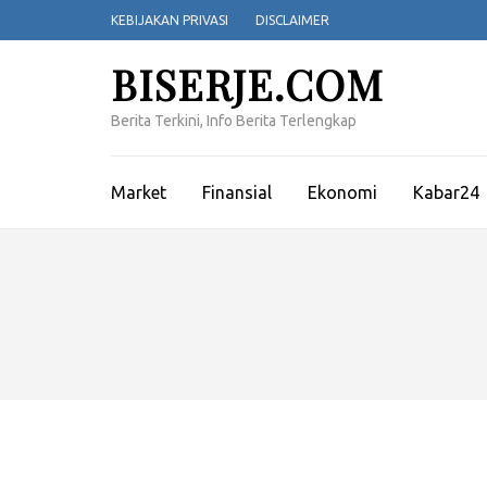
Lompat
KEBIJAKAN PRIVASI
DISCLAIMER
ke
konten
BISERJE.COM
(Tekan
Enter)
Berita Terkini, Info Berita Terlengkap
Market
Finansial
Ekonomi
Kabar24