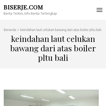
Lompat
BISERJE.COM
ke
Berita Terkini, Info Berita Terlengkap
konten
(Tekan
Enter)
Beranda
>
keindahan laut celukan bawang dari atas boiler pltu bali
keindahan laut celukan
bawang dari atas boiler
pltu bali