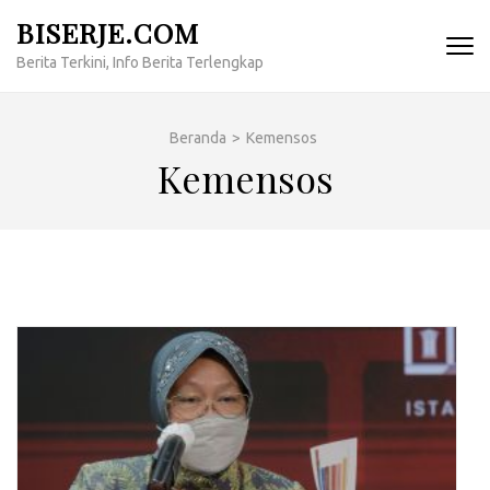
Lompat
BISERJE.COM
ke
Berita Terkini, Info Berita Terlengkap
konten
(Tekan
Enter)
Beranda
>
Kemensos
Kemensos