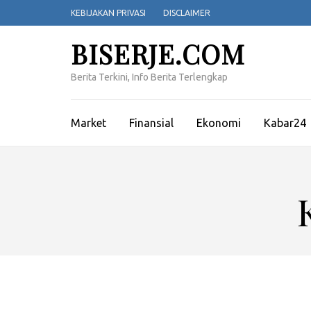
Lompat
KEBIJAKAN PRIVASI
DISCLAIMER
ke
konten
BISERJE.COM
(Tekan
Enter)
Berita Terkini, Info Berita Terlengkap
Market
Finansial
Ekonomi
Kabar24