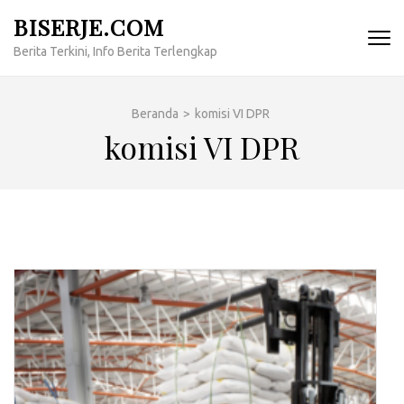
Lompat
BISERJE.COM
ke
Berita Terkini, Info Berita Terlengkap
konten
(Tekan
Enter)
Beranda
>
komisi VI DPR
komisi VI DPR