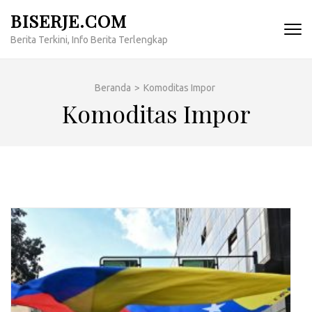
Lompat
BISERJE.COM
ke
Berita Terkini, Info Berita Terlengkap
konten
(Tekan
Enter)
Beranda
>
Komoditas Impor
Komoditas Impor