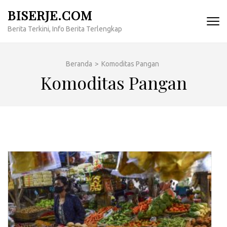
Lompat
BISERJE.COM
ke
Berita Terkini, Info Berita Terlengkap
konten
(Tekan
Enter)
Beranda
>
Komoditas Pangan
Komoditas Pangan