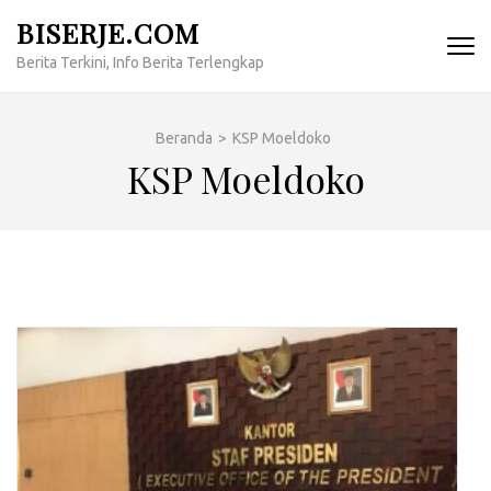
Lompat
BISERJE.COM
ke
Berita Terkini, Info Berita Terlengkap
konten
(Tekan
Enter)
Beranda
>
KSP Moeldoko
KSP Moeldoko