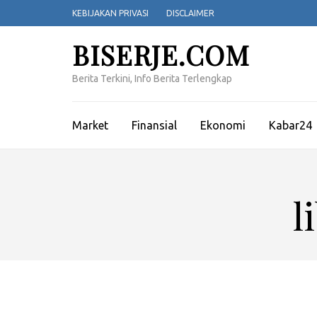
Lompat
KEBIJAKAN PRIVASI
DISCLAIMER
ke
konten
BISERJE.COM
(Tekan
Enter)
Berita Terkini, Info Berita Terlengkap
Market
Finansial
Ekonomi
Kabar24
l