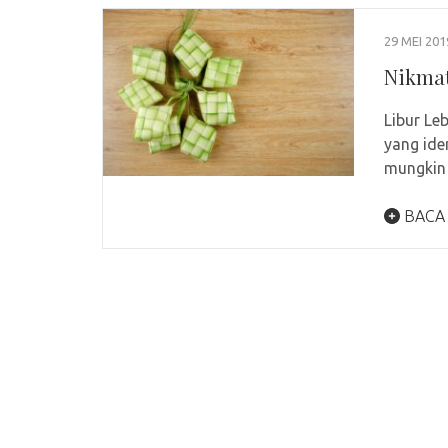
29 MEI 201
Nikmat
Libur Le
yang ide
mungkin
BACA