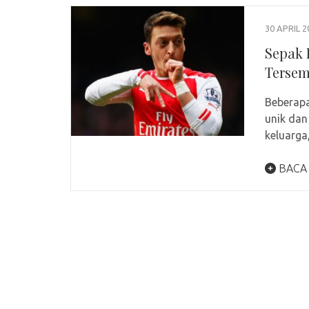
30 APRIL 2
Sepak 
Terse
Beberapa
unik dan
keluarga
BACA