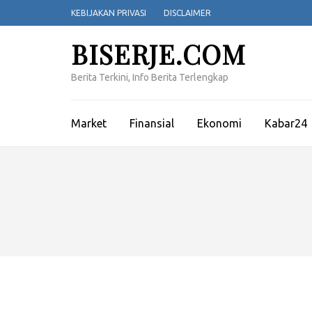
Lompat
KEBIJAKAN PRIVASI
DISCLAIMER
ke
konten
BISERJE.COM
(Tekan
Enter)
Berita Terkini, Info Berita Terlengkap
Market
Finansial
Ekonomi
Kabar24