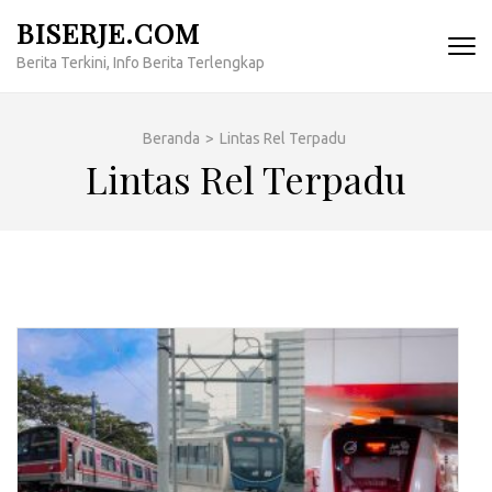
Lompat
BISERJE.COM
ke
Berita Terkini, Info Berita Terlengkap
konten
(Tekan
Enter)
Beranda
>
Lintas Rel Terpadu
Lintas Rel Terpadu