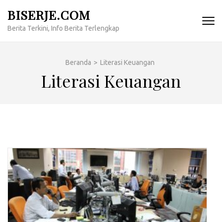
Lompat
BISERJE.COM
ke
Berita Terkini, Info Berita Terlengkap
konten
(Tekan
Enter)
Beranda
>
Literasi Keuangan
Literasi Keuangan