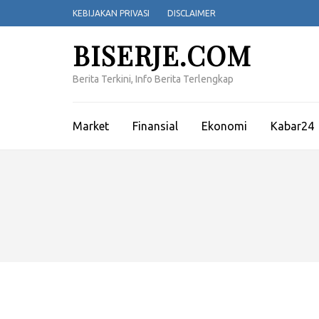
Lompat
KEBIJAKAN PRIVASI
DISCLAIMER
ke
konten
BISERJE.COM
(Tekan
Enter)
Berita Terkini, Info Berita Terlengkap
Market
Finansial
Ekonomi
Kabar24