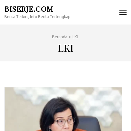
Lompat
BISERJE.COM
ke
Berita Terkini, Info Berita Terlengkap
konten
(Tekan
Enter)
Beranda
>
LKI
LKI