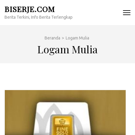
Lompat
BISERJE.COM
ke
Berita Terkini, Info Berita Terlengkap
konten
(Tekan
Enter)
Beranda
>
Logam Mulia
Logam Mulia