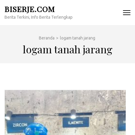
Lompat
BISERJE.COM
ke
Berita Terkini, Info Berita Terlengkap
konten
(Tekan
Enter)
Beranda
>
logam tanah jarang
logam tanah jarang