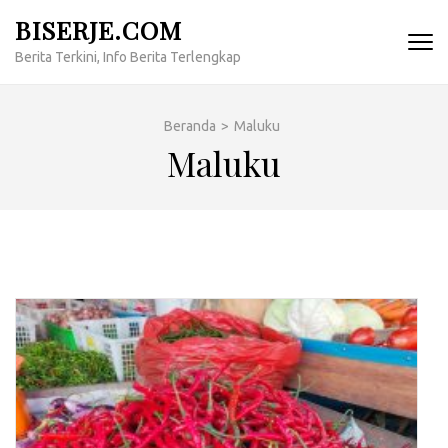
Lompat
BISERJE.COM
ke
Berita Terkini, Info Berita Terlengkap
konten
(Tekan
Enter)
Beranda
>
Maluku
Maluku