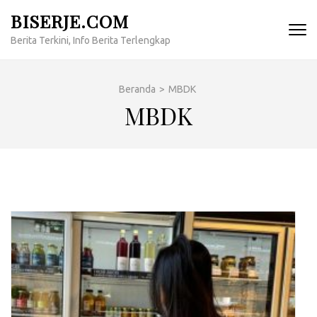
Lompat
BISERJE.COM
ke
Berita Terkini, Info Berita Terlengkap
konten
(Tekan
Enter)
Beranda
>
MBDK
MBDK