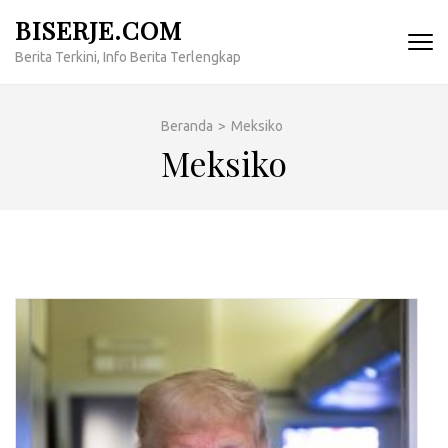
Lompat
BISERJE.COM
ke
Berita Terkini, Info Berita Terlengkap
konten
(Tekan
Enter)
Beranda
>
Meksiko
Meksiko