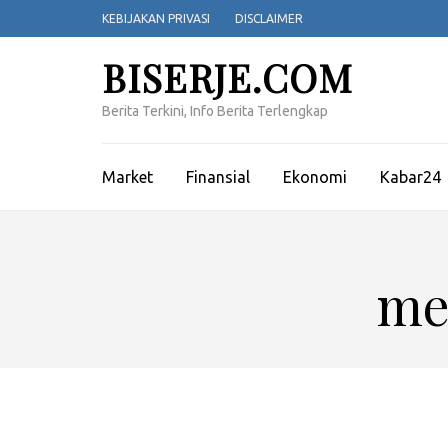
Lompat
KEBIJAKAN PRIVASI
DISCLAIMER
ke
konten
BISERJE.COM
(Tekan
Enter)
Berita Terkini, Info Berita Terlengkap
Market
Finansial
Ekonomi
Kabar24
me