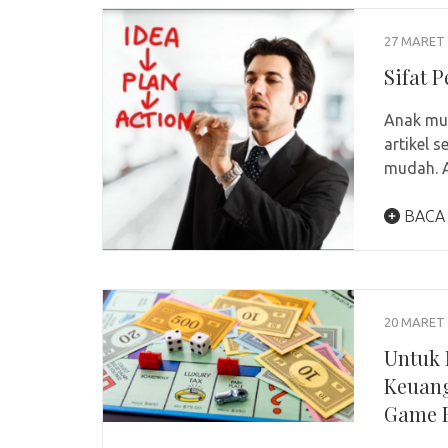
27 MARET 
Sifat 
Anak mud
artikel 
mudah. 
BACA
20 MARET 
Untuk 
Keuang
Game B