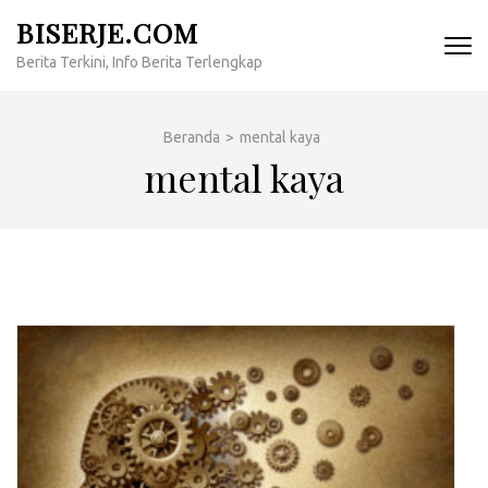
Lompat
BISERJE.COM
ke
Berita Terkini, Info Berita Terlengkap
konten
(Tekan
Enter)
Beranda
>
mental kaya
mental kaya