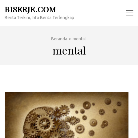
Lompat
BISERJE.COM
ke
Berita Terkini, Info Berita Terlengkap
konten
(Tekan
Enter)
Beranda
>
mental
mental