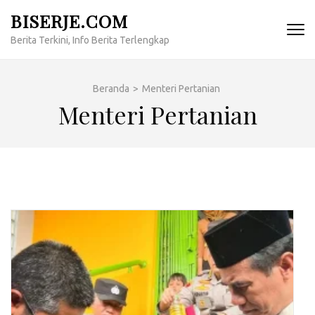
Lompat
BISERJE.COM
ke
Berita Terkini, Info Berita Terlengkap
konten
(Tekan
Enter)
Beranda
>
Menteri Pertanian
Menteri Pertanian