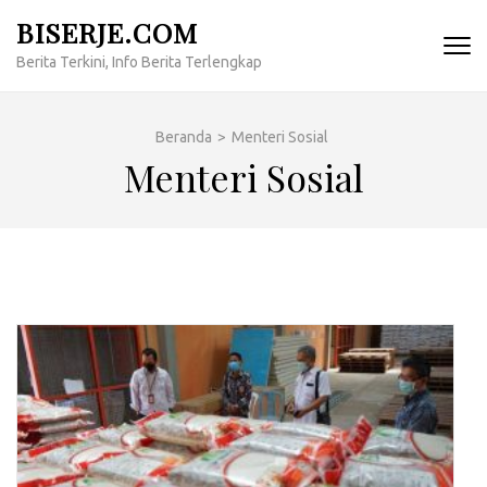
Lompat
BISERJE.COM
ke
Berita Terkini, Info Berita Terlengkap
konten
(Tekan
Enter)
Beranda
>
Menteri Sosial
Menteri Sosial