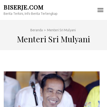
Lompat
BISERJE.COM
ke
Berita Terkini, Info Berita Terlengkap
konten
(Tekan
Enter)
Beranda
>
Menteri Sri Mulyani
Menteri Sri Mulyani