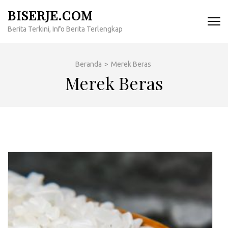
Lompat
BISERJE.COM
ke
Berita Terkini, Info Berita Terlengkap
konten
(Tekan
Enter)
Beranda
>
Merek Beras
Merek Beras