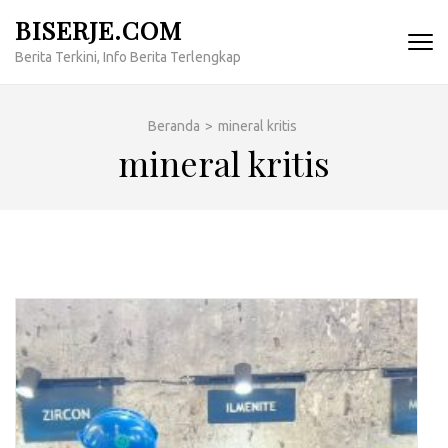
Lompat
BISERJE.COM
ke
Berita Terkini, Info Berita Terlengkap
konten
(Tekan
Enter)
Beranda
>
mineral kritis
mineral kritis