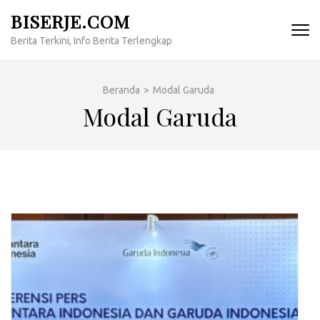
Lompat
BISERJE.COM
ke
Berita Terkini, Info Berita Terlengkap
konten
(Tekan
Enter)
Beranda
>
Modal Garuda
Modal Garuda