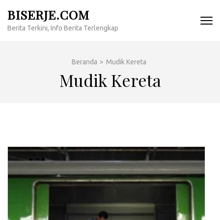
Lompat
BISERJE.COM
ke
Berita Terkini, Info Berita Terlengkap
konten
(Tekan
Enter)
Beranda
>
Mudik Kereta
Mudik Kereta