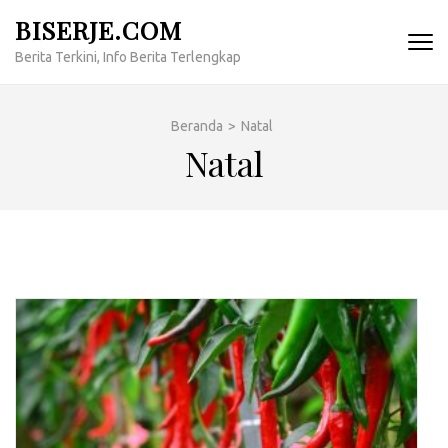
Lompat
BISERJE.COM
ke
Berita Terkini, Info Berita Terlengkap
konten
(Tekan
Enter)
Beranda
>
Natal
Natal