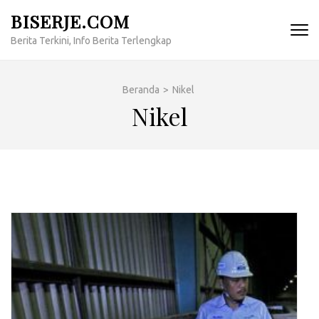
Lompat
BISERJE.COM
ke
Berita Terkini, Info Berita Terlengkap
konten
(Tekan
Enter)
Beranda
>
Nikel
Nikel