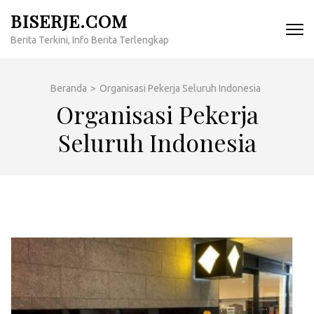
Lompat
BISERJE.COM
ke
Berita Terkini, Info Berita Terlengkap
konten
(Tekan
Enter)
Beranda
>
Organisasi Pekerja Seluruh Indonesia
Organisasi Pekerja
Seluruh Indonesia