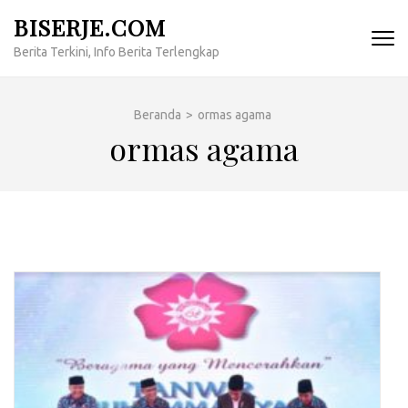
Lompat
BISERJE.COM
ke
Berita Terkini, Info Berita Terlengkap
konten
(Tekan
Enter)
Beranda
>
ormas agama
ormas agama