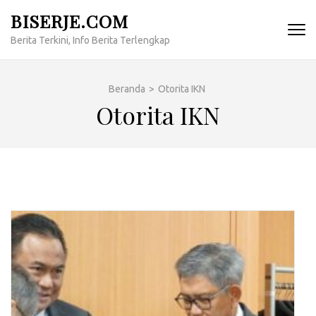
Lompat
BISERJE.COM
ke
Berita Terkini, Info Berita Terlengkap
konten
(Tekan
Enter)
Beranda
>
Otorita IKN
Otorita IKN