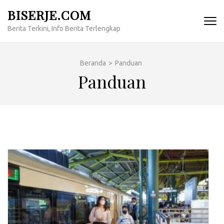
Lompat
BISERJE.COM
ke
Berita Terkini, Info Berita Terlengkap
konten
(Tekan
Enter)
Beranda
>
Panduan
Panduan