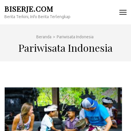
Lompat
BISERJE.COM
ke
Berita Terkini, Info Berita Terlengkap
konten
(Tekan
Enter)
Beranda
>
Pariwisata Indonesia
Pariwisata Indonesia