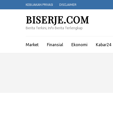
Lompat
KEBIJAKAN PRIVASI
DISCLAIMER
ke
konten
BISERJE.COM
(Tekan
Enter)
Berita Terkini, Info Berita Terlengkap
Market
Finansial
Ekonomi
Kabar24