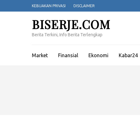
Lompat
KEBIJAKAN PRIVASI
DISCLAIMER
ke
konten
BISERJE.COM
(Tekan
Enter)
Berita Terkini, Info Berita Terlengkap
Market
Finansial
Ekonomi
Kabar24