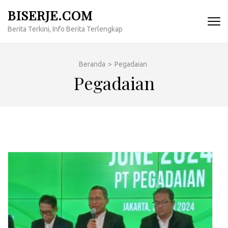
Lompat
BISERJE.COM
ke
Berita Terkini, Info Berita Terlengkap
konten
(Tekan
Enter)
Beranda
>
Pegadaian
Pegadaian