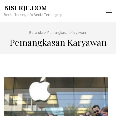
Lompat
BISERJE.COM
ke
Berita Terkini, Info Berita Terlengkap
konten
(Tekan
Enter)
Beranda
>
Pemangkasan Karyawan
Pemangkasan Karyawan