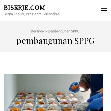
Lompat
BISERJE.COM
ke
Berita Terkini, Info Berita Terlengkap
konten
(Tekan
Enter)
Beranda
>
pembangunan SPPG
pembangunan SPPG