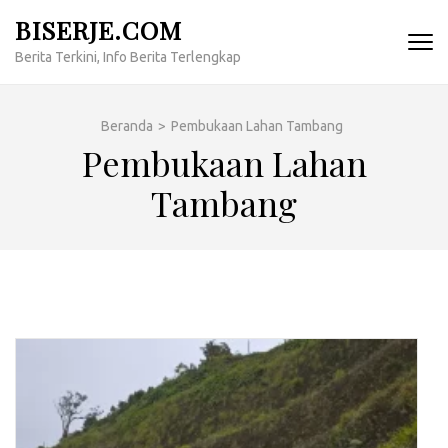
Lompat
BISERJE.COM
ke
Berita Terkini, Info Berita Terlengkap
konten
(Tekan
Enter)
Beranda
>
Pembukaan Lahan Tambang
Pembukaan Lahan
Tambang