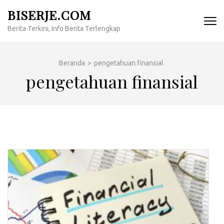
Lompat
BISERJE.COM
ke
Berita Terkini, Info Berita Terlengkap
konten
(Tekan
Enter)
Beranda
>
pengetahuan finansial
pengetahuan finansial